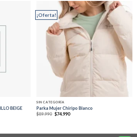
¡Oferta!
Add to
Add to
wishlist
wishlist
SIN CATEGORÍA
LLO BEIGE
Parka Mujer Chiripo Blanco
El
El
$
89.990
$
74.990
precio
precio
original
actual
era:
es:
$89.990.
$74.990.