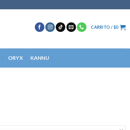
CARRITO /
$
0
O
ORYX
KANNU