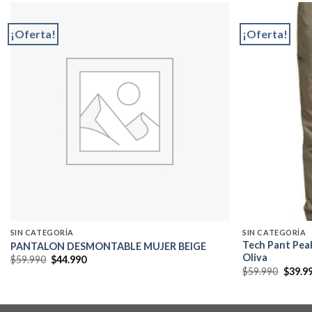
¡Oferta!
¡Oferta!
Add to
wishlist
SIN CATEGORÍA
SIN CATEGORÍA
Tech Pant Pe
PANTALON DESMONTABLE MUJER BEIGE
Oliva
El
El
$
59.990
$
44.990
precio
precio
El
$
59.990
$
39.9
original
actual
precio
era:
es:
origin
$59.990.
$44.990.
era:
$59.99