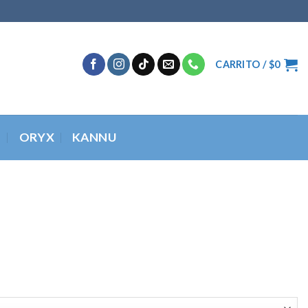
CARRITO /
$
0
O
ORYX
KANNU