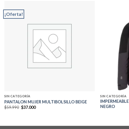
¡Oferta!
Add to
wishlist
SIN CATEGORÍA
SIN CATEGORÍA
IMPERMEABLE
PANTALON MUJER MULTIBOLSILLO BEIGE
NEGRO
El
El
$
59.990
$
37.000
precio
precio
original
actual
era:
es:
$59.990.
$37.000.