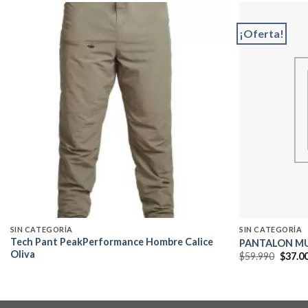
¡Oferta!
Add to
wishlist
SIN CATEGORÍA
SIN CATEGORÍA
Tech Pant PeakPerformance Hombre Calice
PANTALON MU
Oliva
El
$
59.990
$
37.0
precio
origin
era:
$59.99