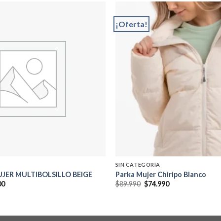
¡Oferta!
Add to
wishlist
SIN CATEGORÍA
JER MULTIBOLSILLO BEIGE
Parka Mujer Chiripo Blanco
El
El
El
00
$
89.990
$
74.990
precio
precio
precio
al
actual
original
actual
es:
era:
es:
0.
$37.000.
$89.990.
$74.990.