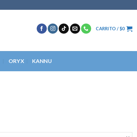
CARRITO /
$
0
O
ORYX
KANNU