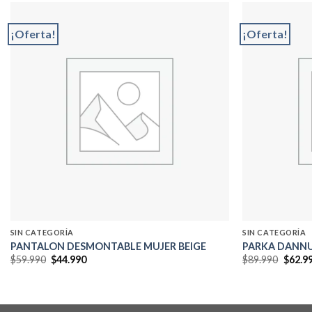
¡Oferta!
¡Oferta!
Add to
wishlist
SIN CATEGORÍA
SIN CATEGORÍA
PANTALON DESMONTABLE MUJER BEIGE
PARKA DANNU
El
El
El
$
59.990
$
44.990
$
89.990
$
62.9
precio
precio
precio
original
actual
origin
era:
es:
era:
$59.990.
$44.990.
$89.99