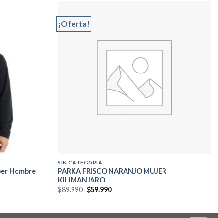
¡Oferta!
Add to
Add to
wishlist
wishlist
SIN CATEGORÍA
pper Hombre
PARKA FRISCO NARANJO MUJER
KILIMANJARO
El
El
$
89.990
$
59.990
precio
precio
original
actual
era:
es:
$89.990.
$59.990.