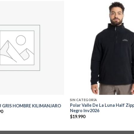
Add to
wishlist
SIN CATEGORÍA
Polar Valle De La Luna Half Zi
 GRIS HOMBRE KILIMANJARO
Negro Inv2026
El
90
precio
$
19.990
al
actual
es:
0.
$62.990.