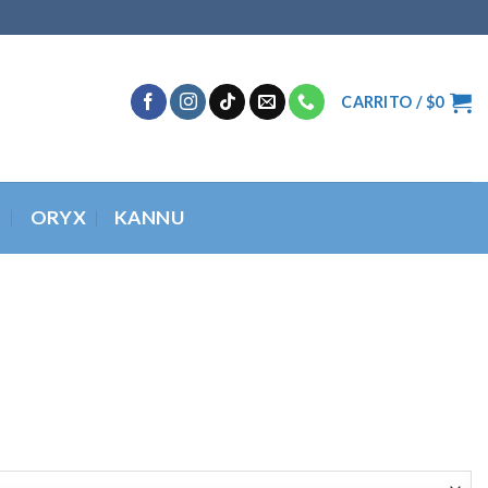
CARRITO /
$
0
O
ORYX
KANNU