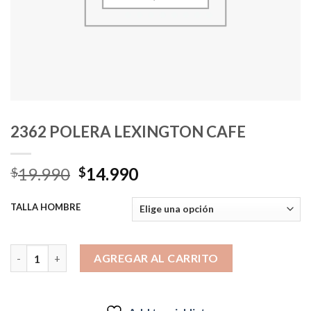
2362 POLERA LEXINGTON CAFE
El
El
19.990
14.990
$
$
precio
precio
original
actual
TALLA HOMBRE
era:
es:
$19.990.
$14.990.
2362 POLERA LEXINGTON CAFE cantidad
AGREGAR AL CARRITO