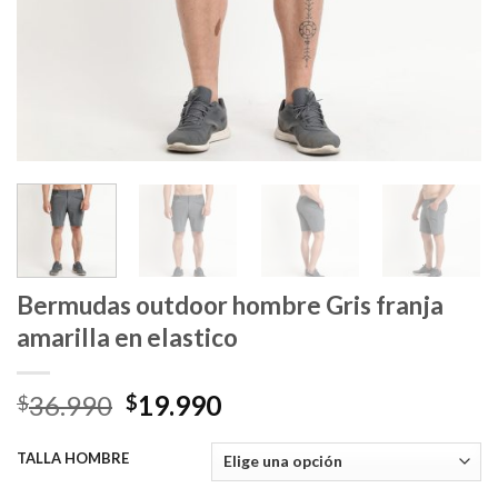
Bermudas outdoor hombre Gris franja
amarilla en elastico
El
El
36.990
19.990
$
$
precio
precio
original
actual
TALLA HOMBRE
era:
es: