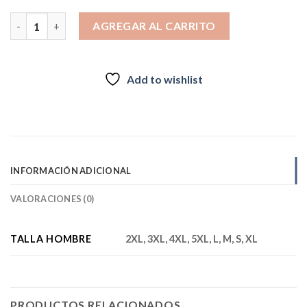
$36.990.
$19.990.
Bermudas outdoor hombre Gris franja amarilla en elastico cant
AGREGAR AL CARRITO
Add to wishlist
INFORMACIÓN ADICIONAL
VALORACIONES (0)
TALLA HOMBRE
2XL, 3XL, 4XL, 5XL, L, M, S, XL
PRODUCTOS RELACIONADOS