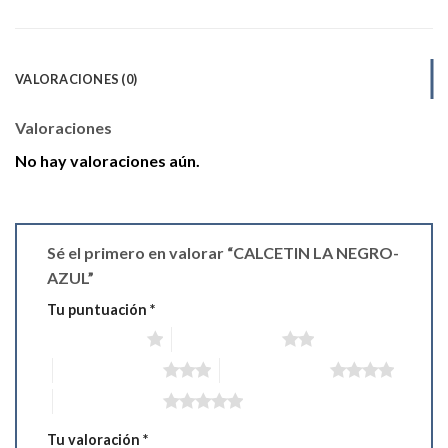
VALORACIONES (0)
Valoraciones
No hay valoraciones aún.
Sé el primero en valorar “CALCETIN LA NEGRO-
AZUL”
Tu puntuación
*
1 de 5 estrellas
2 de 5 estrellas
3 de 5 estrellas
4 de 5 estrellas
5 de 5 estrellas
Tu valoración
*