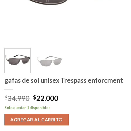
gafas de sol unisex Trespass enforcment
El
El
34.990
22.000
$
$
precio
precio
Solo quedan 1 disponibles
original
actual
era:
es:
AGREGAR AL CARRITO
$34.990.
$22.000.