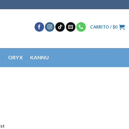
CARRITO /
$
0
O
ORYX
KANNU
ist