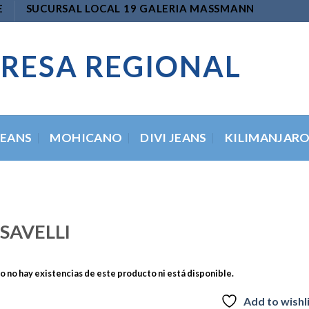
E
SUCURSAL LOCAL 19 GALERIA MASSMANN
RESA REGIONAL
JEANS
MOHICANO
DIVI JEANS
KILIMANJAR
 SAVELLI
 no hay existencias de este producto ni está disponible.
Add to wishl