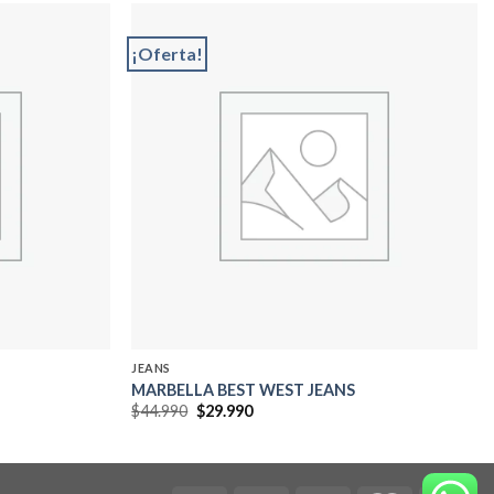
¡Oferta!
Add to
Add to
wishlist
wishlist
JEANS
MARBELLA BEST WEST JEANS
El
El
$
44.990
$
29.990
precio
precio
original
actual
era:
es:
$44.990.
$29.990.