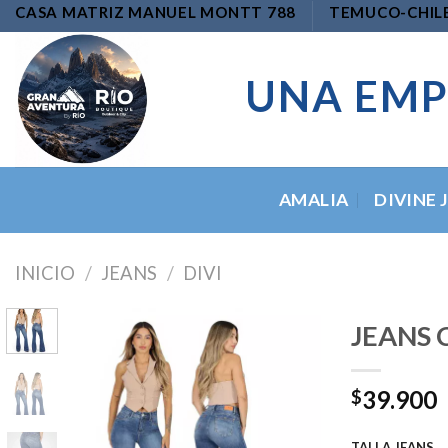
Skip
CASA MATRIZ MANUEL MONTT 788
TEMUCO-CHIL
to
content
UNA EMP
AMALIA
DIVINE 
INICIO
/
JEANS
/
DIVI
JEANS 
39.900
$
Add to
wishlist
TALLA JEANS