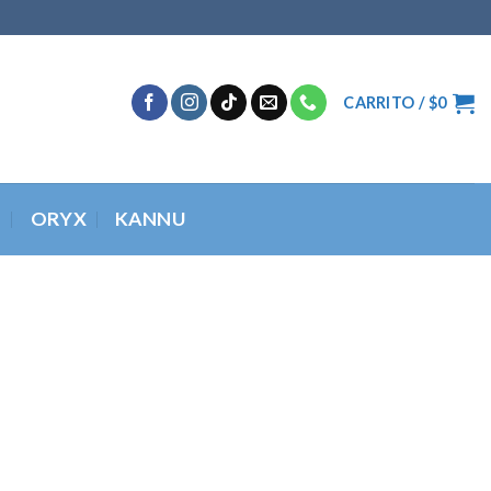
CARRITO /
$
0
O
ORYX
KANNU