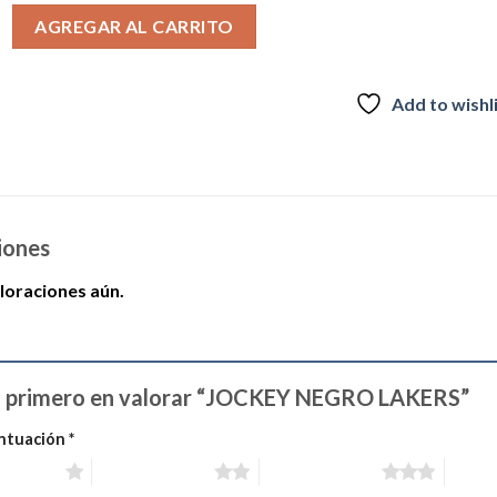
O LAKERS cantidad
era:
es:
AGREGAR AL CARRITO
$29.990.
$21.989.
Add to wishl
iones
loraciones aún.
l primero en valorar “JOCKEY NEGRO LAKERS”
ntuación
*
estrellas
2 de 5 estrellas
3 de 5 estrellas
4 de 5