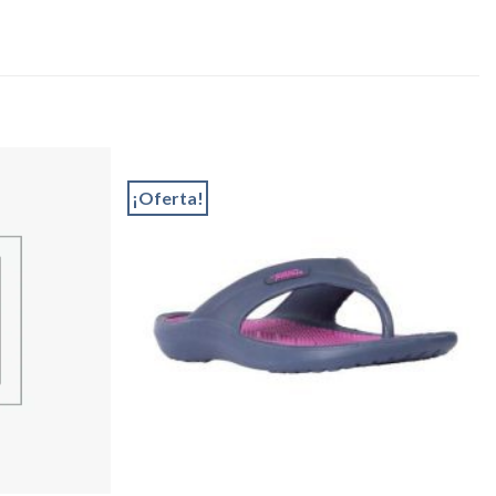
¡Oferta!
Add to
Add to
wishlist
wishlist