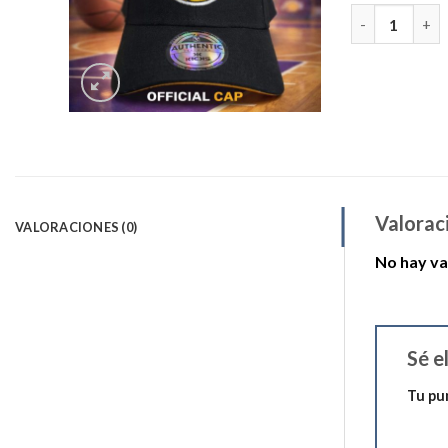
JOCKEY NEGR
Valorac
VALORACIONES (0)
No hay va
Sé e
Tu pu
1 de 5 