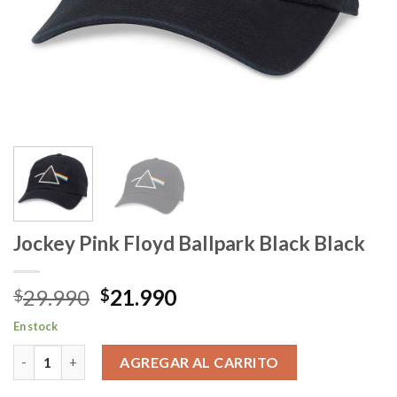
Jockey Pink Floyd Ballpark Black Black
El
El
29.990
21.990
$
$
precio
precio
En stock
original
actual
Jockey Pink Floyd Ballpark Black Black cantidad
era:
es:
AGREGAR AL CARRITO
$29.990.
$21.990.