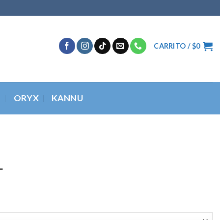
CARRITO /
$
0
O
ORYX
KANNU
L