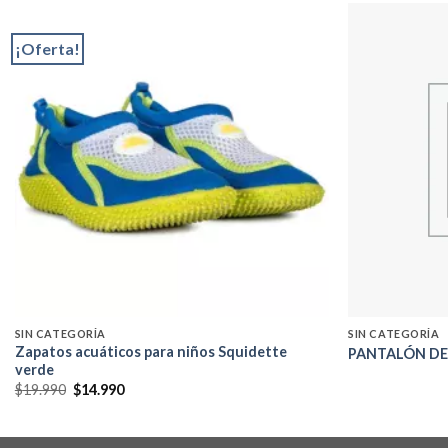
¡Oferta!
Add to
wishlist
SIN CATEGORÍA
SIN CATEGORÍA
Zapatos acuáticos para niños Squidette
PANTALÓN DE
verde
El
El
$
19.990
$
14.990
precio
precio
original
actual
era:
es:
$19.990.
$14.990.