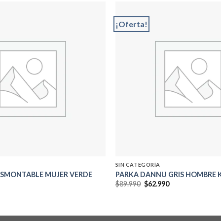
¡Oferta!
Add to
wishlist
SIN CATEGORÍA
SMONTABLE MUJER VERDE
PARKA DANNU GRIS HOMBRE 
El
El
$
89.990
$
62.990
precio
precio
original
actual
era:
es:
$89.990.
$62.990.