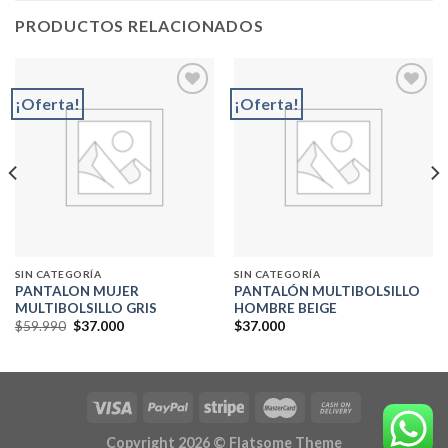
PRODUCTOS RELACIONADOS
¡Oferta!
¡Oferta!
Add to
Add to
wishlist
wishlist
SIN CATEGORÍA
SIN CATEGORÍA
PANTALON MUJER
PANTALÓN MULTIBOLSILLO
MULTIBOLSILLO GRIS
HOMBRE BEIGE
El
El
$
59.990
$
37.000
$
37.000
precio
precio
original
actual
era:
es:
$59.990.
$37.000.
Copyright 2026 ©
Flatsome Theme