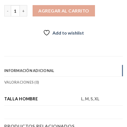
$89.990.
$69.990.
Parka Reversible Alerce Verde / Negro Hombre Kano cantidad
AGREGAR AL CARRITO
Add to wishlist
INFORMACIÓN ADICIONAL
VALORACIONES (0)
TALLA HOMBRE
L, M, S, XL
PRODUCTOS RELACIONADOS