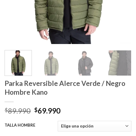
Parka Reversible Alerce Verde / Negro
Hombre Kano
El
El
89.990
69.990
$
$
precio
precio
original
actual
TALLA HOMBRE
era:
es: