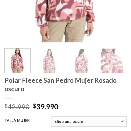
Polar Fleece San Pedro Mujer Rosado
oscuro
El
El
42.990
39.990
$
$
precio
precio
original
actual
TALLA MUJER
era:
es: