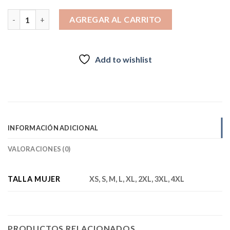
$42.990.
$39.990.
Polar Fleece San Pedro Mujer Rosado oscuro cantidad
AGREGAR AL CARRITO
Add to wishlist
INFORMACIÓN ADICIONAL
VALORACIONES (0)
TALLA MUJER
XS, S, M, L, XL, 2XL, 3XL, 4XL
PRODUCTOS RELACIONADOS