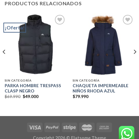
PRODUCTOS RELACIONADOS
¡Oferta!
Add to
Add to
wishlist
wishlist
SIN CATEGORÍA
SIN CATEGORÍA
PARKA HOMBRE TRESPASS
CHAQUETA IMPERMEABLE
CLASP NEGRO
NIÑOS RHODA AZUL
El
El
$
69.990
$
49.000
$
79.990
precio
precio
original
actual
era:
es:
$69.990.
$49.000.
Copyright 2026 ©
Flatsome Theme