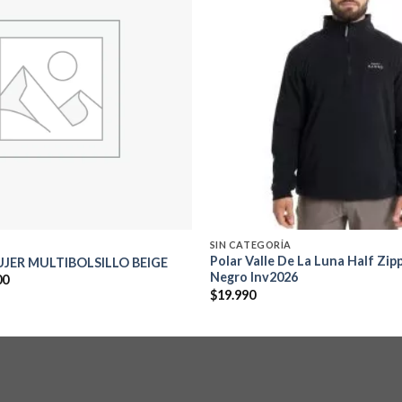
Add to
wishlist
SIN CATEGORÍA
Polar Valle De La Luna Half Zi
JER MULTIBOLSILLO BEIGE
Negro Inv2026
El
00
precio
$
19.990
al
actual
es:
0.
$37.000.