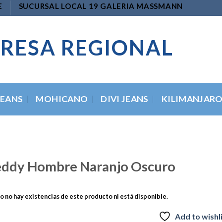
E
SUCURSAL LOCAL 19 GALERIA MASSMANN
RESA REGIONAL
JEANS
MOHICANO
DIVI JEANS
KILIMANJAR
eddy Hombre Naranjo Oscuro
 no hay existencias de este producto ni está disponible.
Add to wishl