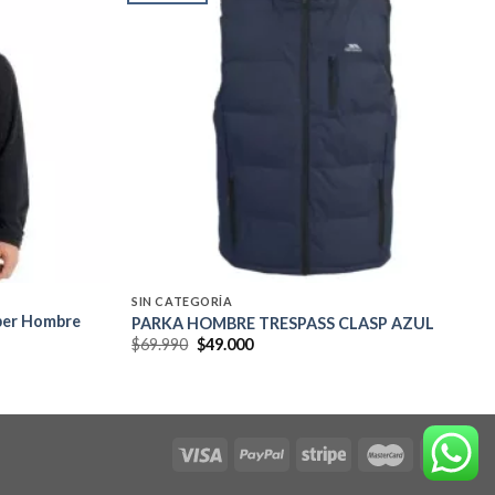
Add to
Add to
wishlist
wishlist
SIN CATEGORÍA
pper Hombre
PARKA HOMBRE TRESPASS CLASP AZUL
El
El
$
69.990
$
49.000
precio
precio
original
actual
era:
es:
$69.990.
$49.000.