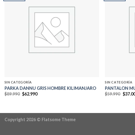
Add to
wishlist
SIN CATEGORÍA
SIN CATEGORÍA
PARKA DANNU GRIS HOMBRE KILIMANJARO
PANTALON MU
El
El
El
$
89.990
$
62.990
$
59.990
$
37.0
precio
precio
precio
original
actual
origin
era:
es:
era:
$89.990.
$62.990.
$59.99
Copyright 2026 ©
Flatsome Theme