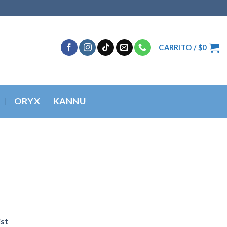
CARRITO /
$
0
O
ORYX
KANNU
ist