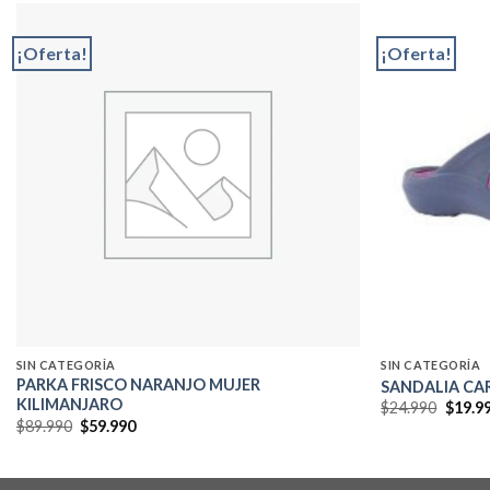
¡Oferta!
¡Oferta!
Add to
wishlist
SIN CATEGORÍA
SIN CATEGORÍA
PARKA FRISCO NARANJO MUJER
SANDALIA CA
KILIMANJARO
El
$
24.990
$
19.9
precio
El
El
$
89.990
$
59.990
origin
precio
precio
era:
original
actual
$24.99
era:
es:
$89.990.
$59.990.