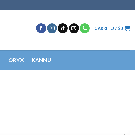
CARRITO /
$
0
O
ORYX
KANNU