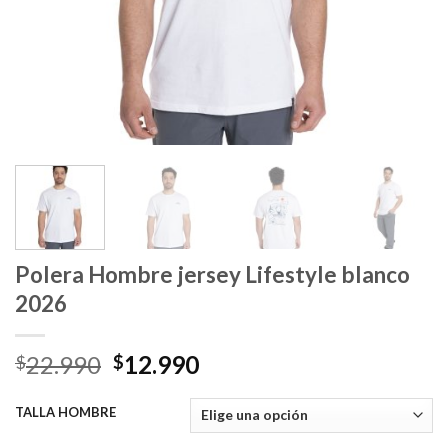
Polera Hombre jersey Lifestyle blanco
2026
El
El
22.990
12.990
$
$
precio
precio
original
actual
TALLA HOMBRE
era:
es: