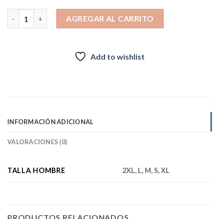
$22.990.
$12.990.
Polera Hombre jersey Lifestyle blanco 2026 cantidad
AGREGAR AL CARRITO
Add to wishlist
INFORMACIÓN ADICIONAL
VALORACIONES (0)
TALLA HOMBRE
2XL, L, M, S, XL
PRODUCTOS RELACIONADOS