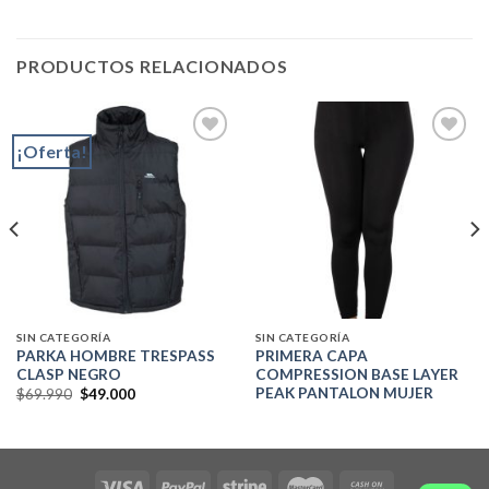
PRODUCTOS RELACIONADOS
¡Oferta!
Add to
Add to
wishlist
wishlist
SIN CATEGORÍA
SIN CATEGORÍA
PARKA HOMBRE TRESPASS
PRIMERA CAPA
CLASP NEGRO
COMPRESSION BASE LAYER
PEAK PANTALON MUJER
El
El
$
69.990
$
49.000
precio
precio
original
actual
era:
es:
$69.990.
$49.000.