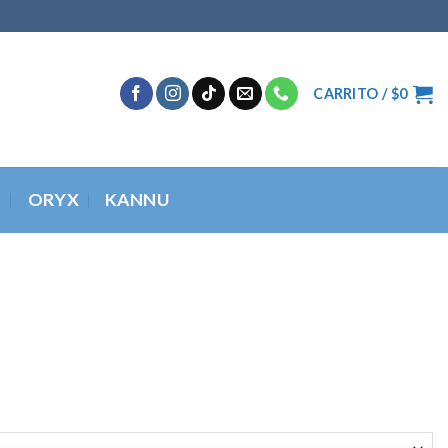
CARRITO /
$
0
O
ORYX
KANNU