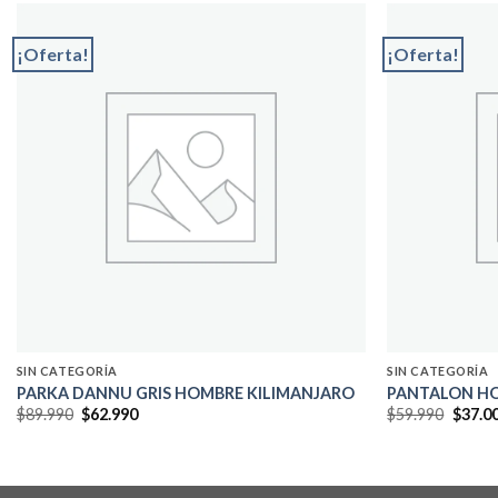
¡Oferta!
¡Oferta!
Add to
wishlist
SIN CATEGORÍA
SIN CATEGORÍA
PARKA DANNU GRIS HOMBRE KILIMANJARO
PANTALON HO
El
El
El
$
89.990
$
62.990
$
59.990
$
37.0
precio
precio
precio
original
actual
origin
era:
es:
era:
$89.990.
$62.990.
$59.99