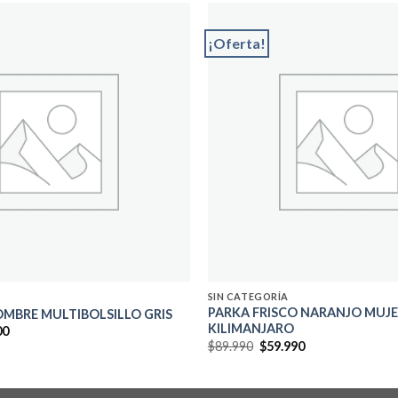
¡Oferta!
Add to
wishlist
SIN CATEGORÍA
PARKA FRISCO NARANJO MUJ
MBRE MULTIBOLSILLO GRIS
KILIMANJARO
El
00
precio
El
El
$
89.990
$
59.990
al
actual
precio
precio
es:
original
actual
0.
$37.000.
era:
es:
$89.990.
$59.990.