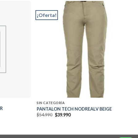
¡Oferta!
Add to
Add to
wishlist
wishlist
SIN CATEGORÍA
ER
PANTALON TECH NODREALV BEIGE
El
El
$
54.990
$
39.990
precio
precio
original
actual
era:
es:
$54.990.
$39.990.