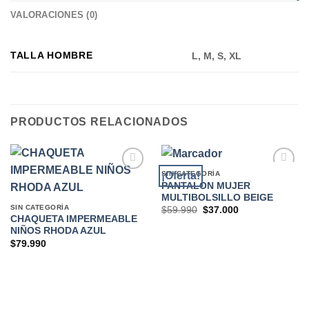
VALORACIONES (0)
TALLA HOMBRE
L, M, S, XL
PRODUCTOS RELACIONADOS
SIN CATEGORÍA
¡Oferta!
PANTALON MUJER
MULTIBOLSILLO BEIGE
Add to
Add to
SIN CATEGORÍA
El
El
$
59.990
$
37.000
wishlist
wishlist
precio
precio
CHAQUETA IMPERMEABLE
original
actual
NIÑOS RHODA AZUL
era:
es:
$
79.990
$59.990.
$37.000.