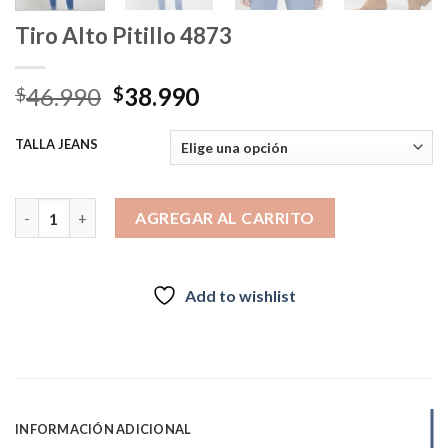
Tiro Alto Pitillo 4873
El
El
46.990
38.990
$
$
precio
precio
original
actual
TALLA JEANS
era:
es:
$46.990.
$38.990.
Tiro Alto Pitillo 4873 cantidad
AGREGAR AL CARRITO
Add to wishlist
INFORMACIÓN ADICIONAL