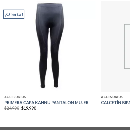
¡Oferta!
Add to
wishlist
ACCESORIOS
ACCESORIOS
PRIMERA CAPA KANNU PANTALON MUJER
CALCETÍN BIP
El
El
$
24.990
$
19.990
precio
precio
original
actual
era:
es:
$24.990.
$19.990.