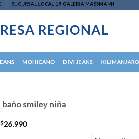
E
SUCURSAL LOCAL 19 GALERIA MASSMANN
RESA REGIONAL
JEANS
MOHICANO
DIVI JEANS
KILIMANJAR
e baño smiley niña
El
El
26.990
$
precio
precio
original
actual