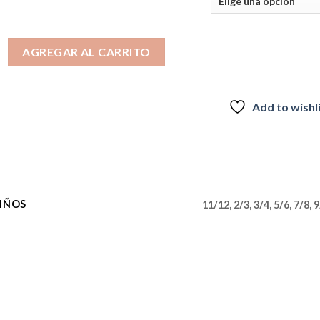
era:
es:
$39.990.
$26.990.
smiley niña cantidad
AGREGAR AL CARRITO
Add to wishl
NIÑOS
11/12, 2/3, 3/4, 5/6, 7/8, 