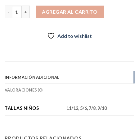
$79.990.
$49.000.
Chaqueta impermeable para niños Trespass Westere cantidad
AGREGAR AL CARRITO
Add to wishlist
INFORMACIÓN ADICIONAL
VALORACIONES (0)
TALLAS NIÑOS
11/12, 5/6, 7/8, 9/10
PRODUCTOS RELACIONADOS