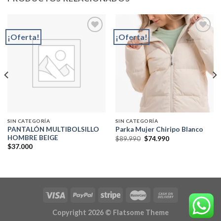
¡Oferta!
¡Oferta!
Add to
Add to
wishlist
wishlist
SIN CATEGORÍA
SIN CATEGORÍA
PANTALÓN MULTIBOLSILLO
Parka Mujer Chiripo Blanco
HOMBRE BEIGE
El
El
$
89.990
$
74.990
precio
precio
$
37.000
original
actual
era:
es:
$89.990.
$74.990.
Copyright 2026 ©
Flatsome Theme