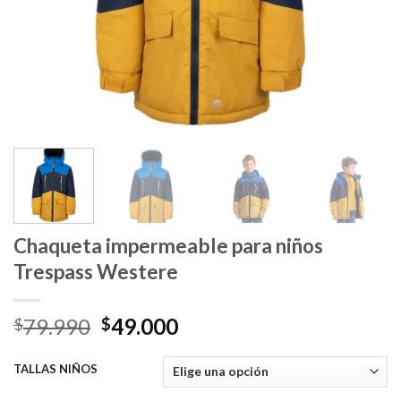
Chaqueta impermeable para niños
Trespass Westere
El
El
79.990
49.000
$
$
precio
precio
original
actual
TALLAS NIÑOS
era:
es: