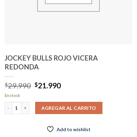
JOCKEY BULLS ROJO VICERA
REDONDA
El
El
29.990
21.990
$
$
precio
precio
En stock
original
actual
JOCKEY BULLS ROJO VICERA REDONDA cantidad
era:
es:
AGREGAR AL CARRITO
$29.990.
$21.990.
Add to wishlist