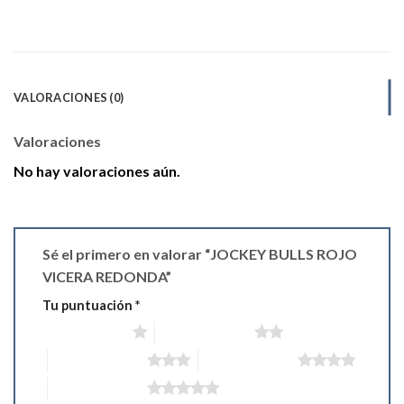
VALORACIONES (0)
Valoraciones
No hay valoraciones aún.
Sé el primero en valorar “JOCKEY BULLS ROJO
VICERA REDONDA”
Tu puntuación
*
1 de 5 estrellas
2 de 5 estrellas
3 de 5 estrellas
4 de 5 estrellas
5 de 5 estrellas