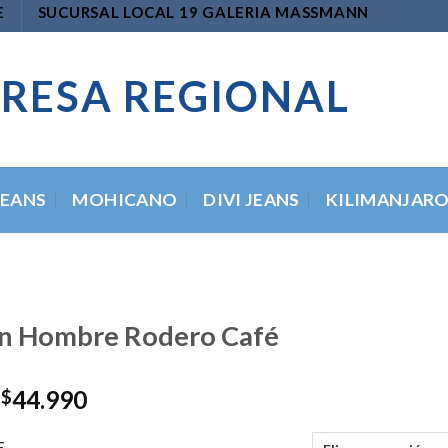
E
SUCURSAL LOCAL 19 GALERIA MASSMANN
RESA REGIONAL
JEANS
MOHICANO
DIVI JEANS
KILIMANJAR
ón Hombre Rodero Café
El
El
44.990
$
precio
precio
original
actual
E