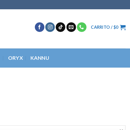
CARRITO /
$
0
O
ORYX
KANNU