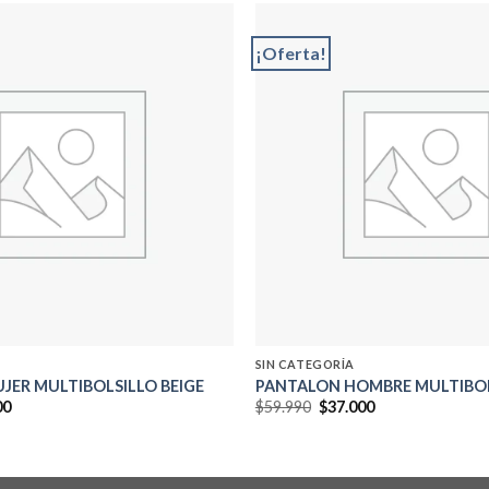
¡Oferta!
Add to
wishlist
SIN CATEGORÍA
JER MULTIBOLSILLO BEIGE
PANTALON HOMBRE MULTIBOL
El
El
El
00
$
59.990
$
37.000
precio
precio
precio
al
actual
original
actual
es:
era:
es:
0.
$37.000.
$59.990.
$37.000.