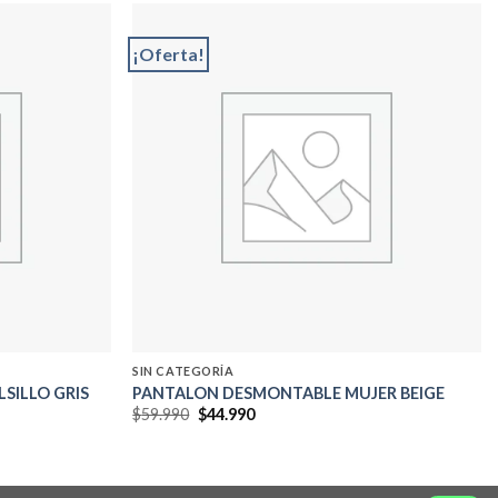
¡Oferta!
Add to
Add to
wishlist
wishlist
SIN CATEGORÍA
SILLO GRIS
PANTALON DESMONTABLE MUJER BEIGE
El
El
$
59.990
$
44.990
precio
precio
original
actual
era:
es:
$59.990.
$44.990.