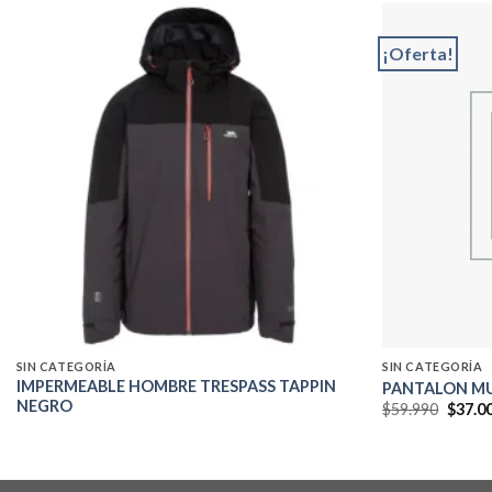
¡Oferta!
Add to
wishlist
SIN CATEGORÍA
SIN CATEGORÍA
IMPERMEABLE HOMBRE TRESPASS TAPPIN
PANTALON MU
NEGRO
El
$
59.990
$
37.0
precio
origin
era:
$59.99