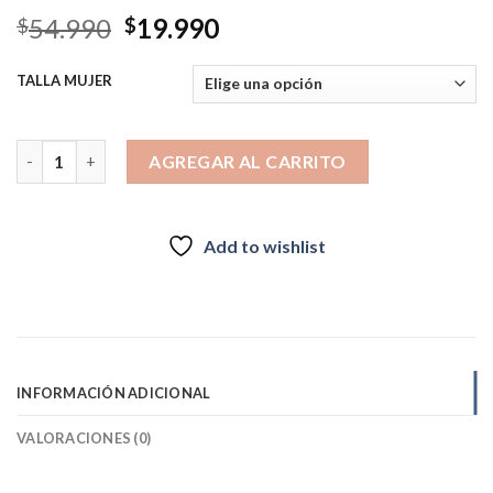
El
El
54.990
19.990
$
$
precio
precio
original
actual
TALLA MUJER
era:
es:
$54.990.
$19.990.
PRO THERMAL SHERPAS PEAK PERFORMANCE MUJER SKOVDE B
AGREGAR AL CARRITO
Add to wishlist
INFORMACIÓN ADICIONAL
VALORACIONES (0)