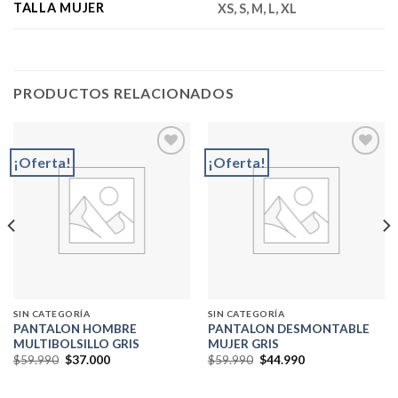
TALLA MUJER
XS, S, M, L, XL
PRODUCTOS RELACIONADOS
¡Oferta!
¡Oferta!
Add to
Add to
wishlist
wishlist
SIN CATEGORÍA
SIN CATEGORÍA
PANTALON HOMBRE
PANTALON DESMONTABLE
MULTIBOLSILLO GRIS
MUJER GRIS
El
El
El
El
$
59.990
$
37.000
$
59.990
$
44.990
precio
precio
precio
precio
original
actual
original
actual
era:
es:
era:
es: