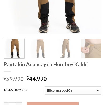
Pantalón Aconcagua Hombre Kahki
El
El
59.990
44.990
$
$
precio
precio
original
actual
TALLA HOMBRE
era:
es:
$59.990.
$44.990.
Pantalón Aconcagua Hombre Kahki cantidad