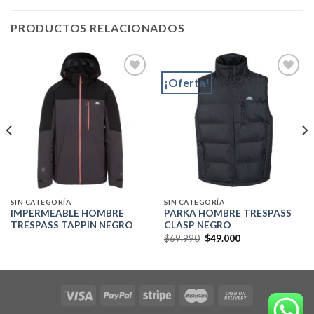
PRODUCTOS RELACIONADOS
¡Oferta!
Add to
Add to
wishlist
wishlist
SIN CATEGORÍA
SIN CATEGORÍA
IMPERMEABLE HOMBRE
PARKA HOMBRE TRESPASS
TRESPASS TAPPIN NEGRO
CLASP NEGRO
El
El
$
69.990
$
49.000
precio
precio
original
actual
era:
es:
$69.990.
$49.000.